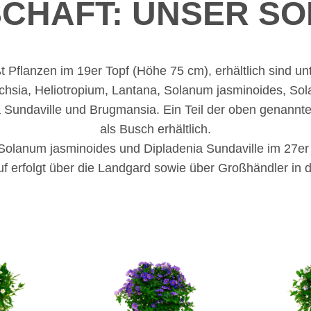
SCHAFT: UNSER SO
 Pflanzen im 19er Topf (Höhe 75 cm), erhältlich sind un
hsia, Heliotropium, Lantana, Solanum jasminoides, Sola
a Sundaville und Brugmansia. Ein Teil der oben genannte
als Busch erhältlich.
Solanum jasminoides und Dipladenia Sundaville im 27er A
f erfolgt über die Landgard sowie über Großhändler in 