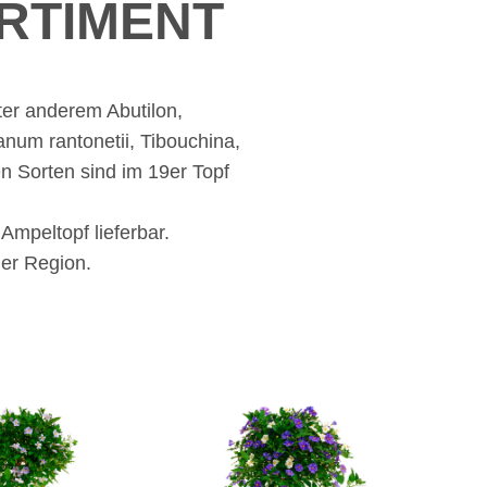
RTIMENT
ter anderem Abutilon,
num rantonetii, Tibouchina,
n Sorten sind im 19er Topf
mpeltopf lieferbar.
der Region.